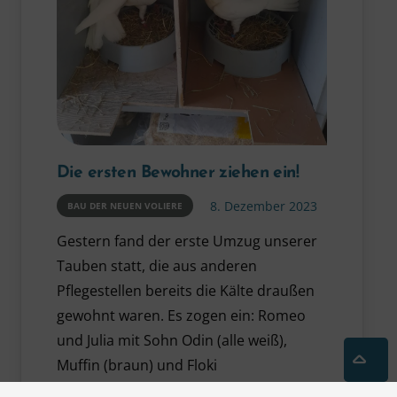
Die ersten Bewohner ziehen ein!
8. Dezember 2023
BAU DER NEUEN VOLIERE
Gestern fand der erste Umzug unserer
Tauben statt, die aus anderen
Pflegestellen bereits die Kälte draußen
gewohnt waren. Es zogen ein: Romeo
und Julia mit Sohn Odin (alle weiß),
Muffin (braun) und Floki
(Flügelprobleme). Und dann noch