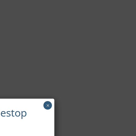
×
mestop