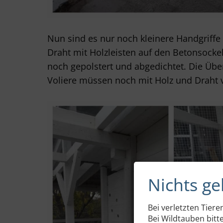
Nun sind es nur noch kleinere Handgriffe 
Draht mit Holzleisten auf den Betonsockel
noch gepolstert und abgedichtet. Die Ü
Voliere müssen noch mit Holz und Draht 
Nichts g
Bei verletzten Tiere
Bei Wildtauben bitt