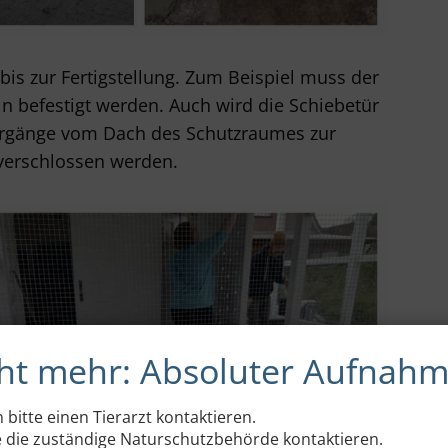
bis zur Fertigstellung. Zum Beispiel muss der
n befestigt werden. Auch wird die Schiebetür
bergänge vom Dach des Schutzraumes zur
verschlossen werden.
eht mehr: Absoluter Aufnah
n bitte einen Tierarzt kontaktieren.
e die zuständige Naturschutzbehörde kontaktieren.